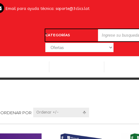
Email para ayuda técnica:
soporte@3clics.lat
CATEGORÍAS
LICENCIAS WINDOWS
LICENCIAS ANTIVIRUS
OTROS SOFTW
ORDENAR POR
Ordenar +/-