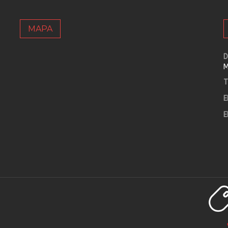
MAPA
D
M
T
E
E