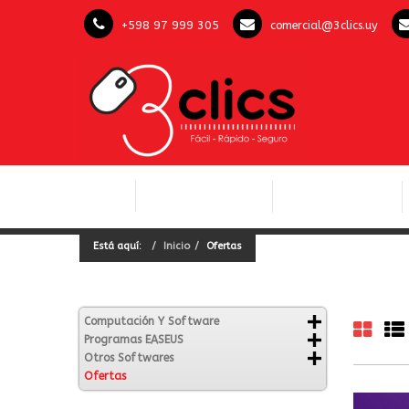
+598 97 999 305
comercial@3clics.uy
COMPUTACIÓN Y
INICIO
LICENCIAS OFFICE
SOFTWARE
Está aquí:
Inicio
Ofertas
Computación Y Software
Programas EASEUS
Otros Softwares
Ofertas