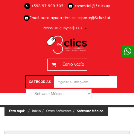
+598 97 999 305
comercial@3clics.uy
Email para ayuda técnica:
soporte@3clics.lat
Pesos Uruguayos $UYU
Carro vacío
CATEGORÍAS
Está aquí:
Inicio
Otros Softwares
Software Médico