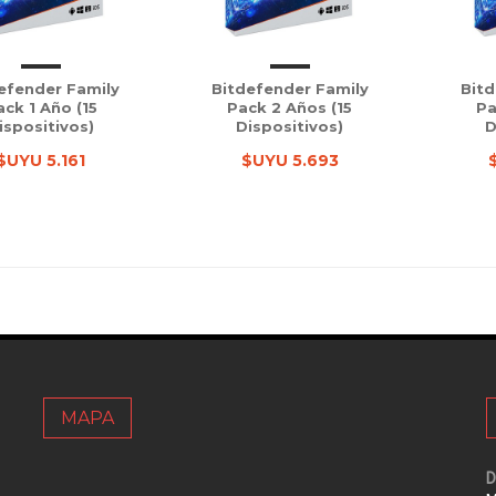
efender Family
Bitdefender Family
Bitd
ack 1 Año (15
Pack 2 Años (15
Pa
ispositivos)
Dispositivos)
D
$UYU 5.161
$UYU 5.693
MAPA
D