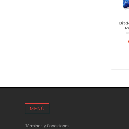
Bitd
P
D
MENÚ
Términos y Condiciones