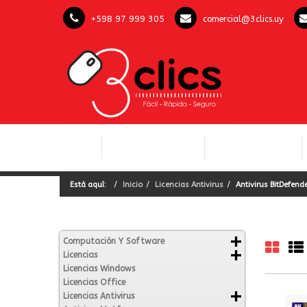
+598 97 999 305
comercial@3clics.uy
COMPUTACIÓN Y
INICIO
LICENCIAS OFFICE
SOFTWARE
Está aquí:
Inicio
Licencias Antivirus
Antivirus BitDefend
Computación Y Software
Licencias
Licencias Windows
Licencias Office
Licencias Antivirus