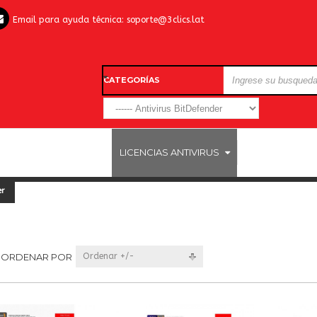
Email para ayuda técnica:
soporte@3clics.lat
CATEGORÍAS
LICENCIAS WINDOWS
LICENCIAS ANTIVIRUS
OTROS SOFTW
er
ORDENAR POR
Ordenar +/-