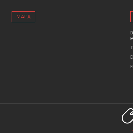
MAPA
D
M
T
E
E