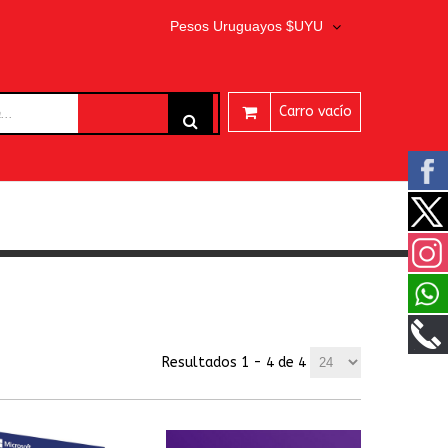
Pesos Uruguayos $UYU
Carro vacío
ARES
Resultados 1 - 4 de 4