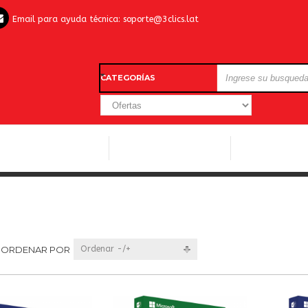
Email para ayuda técnica:
soporte@3clics.lat
CATEGORÍAS
LICENCIAS WINDOWS
LICENCIAS ANTIVIRUS
OTROS SOFTW
ORDENAR POR
Ordenar -/+