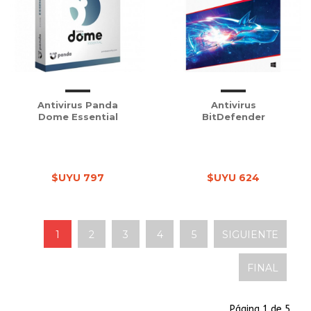
Antivirus Panda
Antivirus
Dome Essential
BitDefender
$UYU 797
$UYU 624
1
2
3
4
5
SIGUIENTE
FINAL
Página 1 de 5