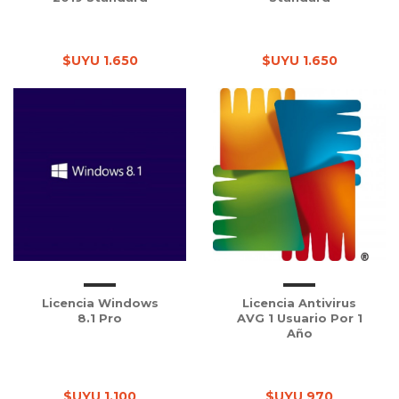
$UYU 1.650
$UYU 1.650
Licencia Windows
Licencia Antivirus
8.1 Pro
AVG 1 Usuario Por 1
Año
$UYU 1.100
$UYU 970