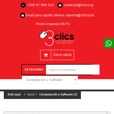
+598 97 999 305
comercial@3clics.uy
Email para ayuda técnica:
soporte@3clics.lat
Pesos Uruguayos $UYU
Carro vacío
CATEGORÍAS
Está aquí:
Inicio
Computación y Software (2)